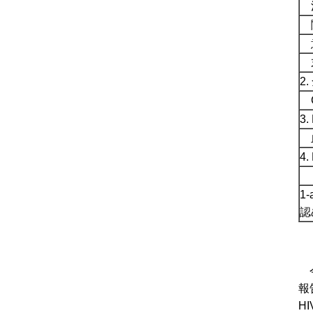
消化
関
末
2
C
3
血
4
リ
1
認
今
報
H