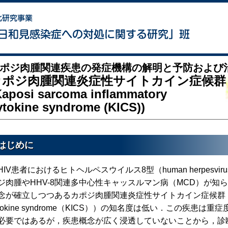
ポジ肉腫関連疾患の発症機構の解明と予防および
カポジ肉腫関連炎症性サイトカイン症候群
Kaposi sarcoma inflammatory
ytokine syndrome (KICS))
はじめに
IV患者におけるヒトヘルペスウイルス8型（human herpesvir
ジ肉腫やHHV-8関連多中心性キャッスルマン病（MCD）が知
念が確立しつつあるカポジ肉腫関連炎症性サイトカイン症候群（Kaposi s
ytokine syndrome（KICS））の知名度は低い．この疾
必要ではあるが，疾患概念が広く浸透していないことから，診