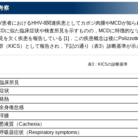
考察
IV患者におけるHHV-8関連疾患としてカポジ肉腫やMCDが知られて
CDに似た臨床症状や検査所見を示すものの，MCDに特徴的な
見を欠く疾患を報告している [1]．この疾患概念は後にPolizz
群（KICS）として報告され，下記の通り（表3）診断基準が示され
表3：KICSの診断基準
. 臨床所見
. 症状
発熱
全身倦怠感
浮腫
液質（Cachexia）
吸器症状（Respiratory symptoms）