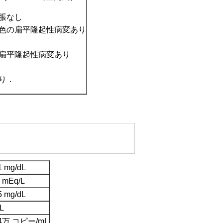
脹なし
色の扁平隆起性病変あり
扁平隆起性病変あり
り．
1 mg/dL
 mEq/L
5 mg/dL
µL
.4万 コピー/mL