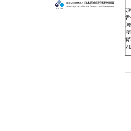
頭
舌
胸
腹
背
四