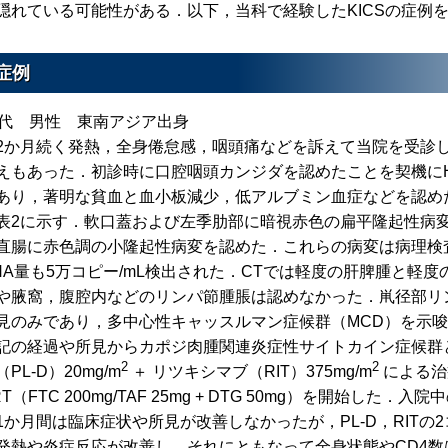
隠れている可能性がある．以下，当科で経験したKICSの症例
症例
0代 男性 東南アジア出身
2か月続く発熱，全身倦怠感，咽頭痛などを訴えて当院を受診
えもあった．初診時に口腔咽頭カンジダを認めたことを契機にHIV
あり，著明な貧血と血小板減少，低アルブミン血症などを認め
表2に示す．軟口蓋および左季肋部に暗視赤色の扁平隆起性病
直腸に赤色調の小隆起性病変を認めた．これらの病変は病理検査
NA量も5万コピー/mL検出された．CTでは軽度の肝脾腫と軽
や腋窩，腹腔内などのリンパ節腫脹は認めなかった．鼡径部リ
見のみであり，多中心性キャッスルマン症候群（MCD）を示
記の経過や所見からカポジ肉腫関連炎症性サイトカイン症候群
2
2
（PL-D）20mg/m
＋ リツキシマブ（RIT）375mg/m
による治
RT（FTC 200mg/TAF 25mg + DTG 50mg）を開始し
1か月間は臨床症状や所見が改善しなかったが，PL-D，RIT
発熱や炎症反応が改善し，それにともなって全身状態やCD4数は