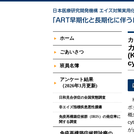
ホーム
カ
ごあいさつ
(
c
班員名簿
アンケート結果
（2026年3月更新)
日和見合併症の全国実態調査
H
ポ
非エイズ指標疾患悪性腫瘍
概
免疫再構築症候群（IRIS）の発症率に
関する調査
c
が
免疫再構築症候群診療の