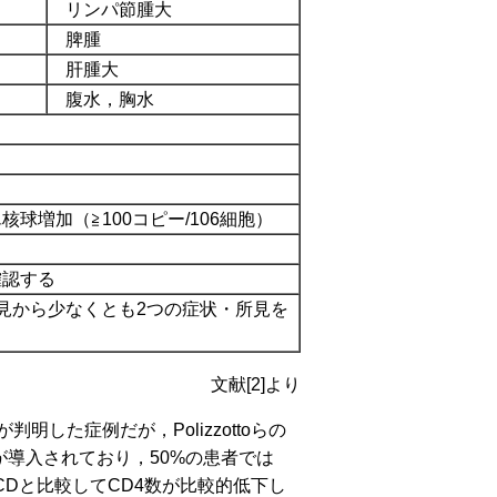
リンパ節腫大
脾腫
肝腫大
腹水，胸水
球増加（≧100コピー/106細胞）
確認する
床所見から少なくとも2つの症状・所見を
文献[2]より
した症例だが，Polizzottoらの
RTが導入されており，50%の患者では
CDと比較してCD4数が比較的低下し