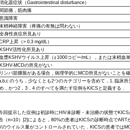
器症状（Gastrointestinal disturbance）
節痛，筋肉痛
意識障害
梢神経障害（疼痛の有無は問わない）
. 全身性炎症所見あり
RP上昇（> 0.3 mg/dL）
. KSHV活性化所見あり
漿KSHVウイルス上昇（≧1000コピー/mL），または末梢血単核
. KSHV-MCDの所見がない
ンパ節腫脹がある場合，病理学的にMCD所見がないことを
-a,b,c のうち，少なくとも2つのカテゴリーを含めて，1. 臨
め，かつ2，3，4 のすべてを満たす症例をKICSと定義する．
回提示した症例は初診時にHIV未診断・未治療の状態でKICSが判明
告（n=10）[2]によると，80%の患者はKICSの診断時点でA
IVのウイルス量がコントロールされていた．KICSの患者ではM