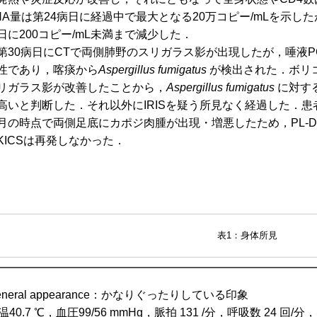
NA量は第24病日に経過中で最大となる20万コピー/mLを示したが
日に200コピー/mL未満まで減少した．
30病日にCTで両側肺野のスリガラス影が出現したが，唾液P
性であり，喀痰から
Aspergillus fumigatus
が検出された．ボリ
リガラス影が改善したことから，
Aspergillus fumigatus
に対する
高いと判断した．それ以外にIRISを疑う所見なく経過した．患
月の時点で両側足底にカポジ肉腫が出現・増悪したため，PL-
KICSは再発しなかった．
表1：身体所見
eneral appearance：かなりぐったりしている印象
温40.7 ℃，血圧99/56 mmHg，脈拍 131 /分，呼吸数 24 回/