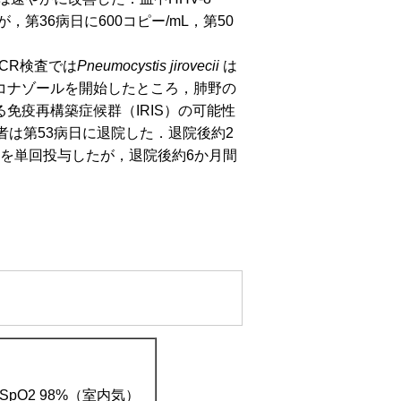
，第36病日に600コピー/mL，第50
CR検査では
Pneumocystis jirovecii
は
コナゾールを開始したところ，肺野の
免疫再構築症候群（IRIS）の可能性
者は第53病日に退院した．退院後約2
Dを単回投与したが，退院後約6か月間
分，SpO2 98%（室内気）