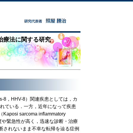
治療法に関する研究
us-8，HHV-8）関連疾患としては，カ
られている．一方，近年になって疾患
arcoma inflammatory
患は重症度や緊急性が高く，迅速な診断・治療
断されないまま不幸な転帰を辿る症例