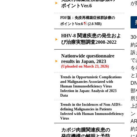
が
ポイントVer.6
PDF版：免疫再構築症候群診療の
ポイントVer.6
(2.6 MB)
HHV-8 関連疾患の発生およ
3
び治療実態調査2008-2022
約
訴
Nationwide questionnaire
で
results in Japan, 2023
(Uploaded on March 23, 2026)
を
と
Trends in Opportunistic Complications
and Malignancies Associated with
D
Human Immunodeficiency Virus
部
Infection in Japan: Analysis of 2023
Data
所
Trends in the Incidences of Non-AIDS–
上
defining Malignancies in Patients
ン
Infected with Human Immunodeficiency
Virus
A
約
カポジ肉腫関連疾患の
発症機構の解明と予防
に