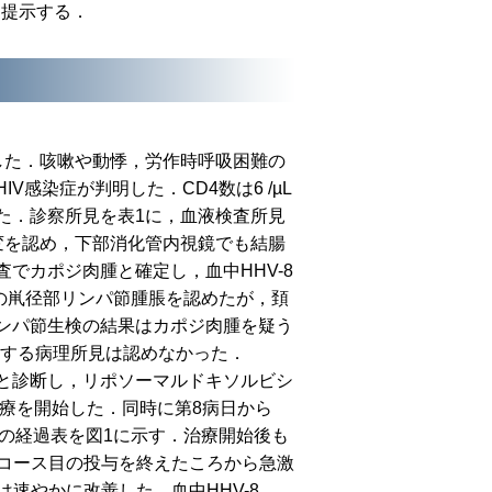
を提示する．
した．咳嗽や動悸，労作時呼吸困難の
感染症が判明した．CD4数は6 /µL
た．診察所見を表1に，血液検査所見
変を認め，下部消化管内視鏡でも結腸
でカポジ肉腫と確定し，血中HHV-8
度の鼡径部リンパ節腫脹を認めたが，頚
ンパ節生検の結果はカポジ肉腫を疑う
唆する病理所見は認めなかった．
と診断し，リポソーマルドキソルビシ
療を開始した．同時に第8病日から
た．入院中の経過表を図1に示す．治療開始後も
の2コース目の投与を終えたころから急激
速やかに改善した．血中HHV-8