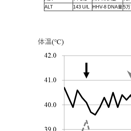
ALT
143 U/L
HHV-8 DNA量
5万