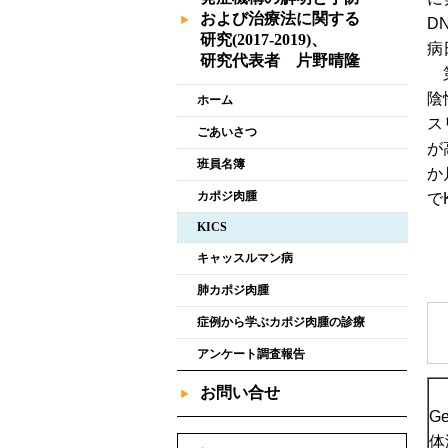
および治療法に関する
D
研究(2017-2019)、
病
研究代表者 片野晴隆
第
陰
ホーム
ス
ごあいさつ
が
班員名簿
か
カポジ肉腫
で
KICS
キャッスルマン病
肺カポジ肉腫
症例から学ぶカポジ肉腫の診療
アンケート調査報告
お問い合せ
G
体