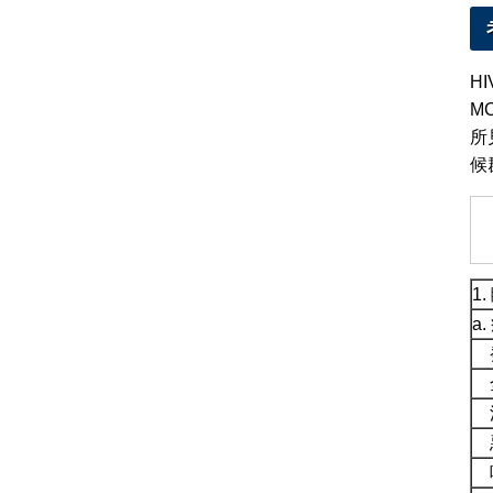
H
M
所
候
1
a
悪
呼