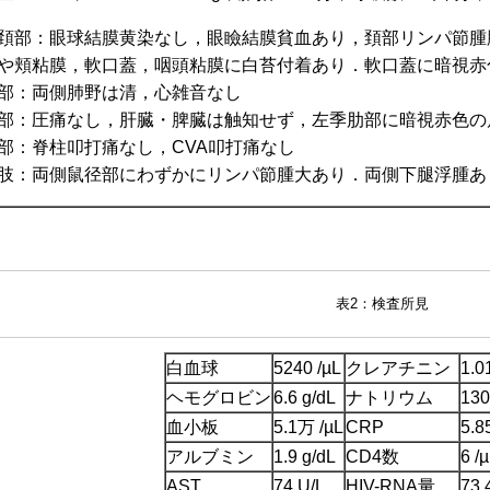
頚部：眼球結膜黄染なし，眼瞼結膜貧血あり，頚部リンパ節腫
や頬粘膜，軟口蓋，咽頭粘膜に白苔付着あり．軟口蓋に暗視赤
部：両側肺野は清，心雑音なし
部：圧痛なし，肝臓・脾臓は触知せず，左季肋部に暗視赤色の
部：脊柱叩打痛なし，CVA叩打痛なし
肢：両側鼠径部にわずかにリンパ節腫大あり．両側下腿浮腫あ
表2：検査所見
白血球
5240 /µL
クレアチニン
1.0
ヘモグロビン
6.6 g/dL
ナトリウム
130
血小板
5.1万 /µL
CRP
5.8
アルブミン
1.9 g/dL
CD4数
6 /
AST
74 U/L
HIV-RNA量
73