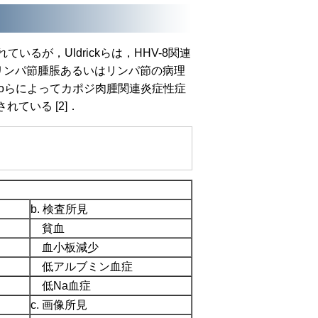
いるが，Uldrickらは，HHV-8関連
リンパ節腫脹あるいはリンパ節の病理
ottoらによってカポジ肉腫関連炎症性症
ている [2]．
b. 検査所見
貧血
血小板減少
低アルブミン血症
低Na血症
c. 画像所見